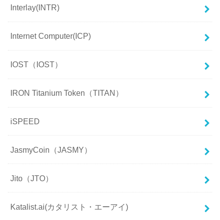
Interlay(INTR)
Internet Computer(ICP)
IOST（IOST）
IRON Titanium Token（TITAN）
iSPEED
JasmyCoin（JASMY）
Jito（JTO）
Katalist.ai(カタリスト・エーアイ)