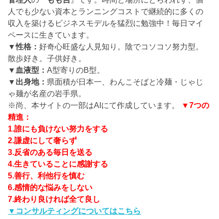
人でも少ない資本とランニングコストで継続的に多くの
収入を築けるビジネスモデルを猛烈に勉強中！毎日マイ
ペースに生きています。
▼性格：
好奇心旺盛な人見知り。陰でコソコソ努力型。
散歩好き。子供好き。
▼血液型：
A型寄りのB型。
▼出身地：
県面積が日本一、わんこそばと冷麺・じゃじ
ゃ麺が名産の岩手県。
※尚、本サイトの一部はAIにて作成しています。
▼7つの
精進：
1.誰にも負けない努力をする
2.謙虚にして奢らず
3.反省のある毎日を送る
4.生きていることに感謝する
5.善行、利他行を慎む
6.感情的な悩みをしない
7.終わり良ければ全て良し
▼コンサルティングについてはこちら