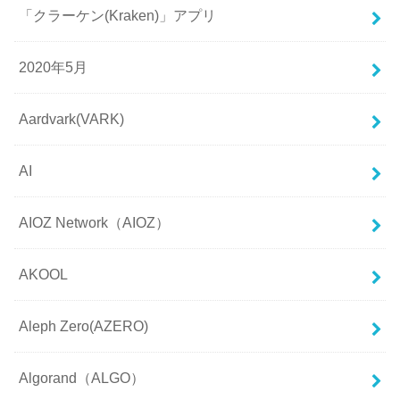
「クラーケン(Kraken)」アプリ
2020年5月
Aardvark(VARK)
AI
AIOZ Network（AIOZ）
AKOOL
Aleph Zero(AZERO)
Algorand（ALGO）