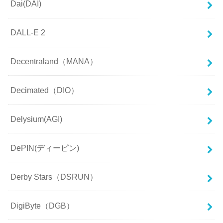
Dai(DAI)
DALL-E 2
Decentraland（MANA）
Decimated（DIO）
Delysium(AGI)
DePIN(ディーピン)
Derby Stars（DSRUN）
DigiByte（DGB）