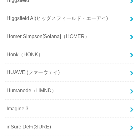
Higgsfield AI(ヒッグスフィールド・エーアイ)
Homer Simpson[Solana]（HOMER）
Honk（HONK）
HUAWEI(ファーウェイ)
Humanode（HMND）
Imagine 3
inSure DeFi(SURE)