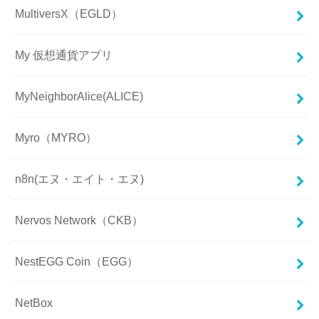
MultiversX（EGLD）
My 仮想通貨アプリ
MyNeighborAlice(ALICE)
Myro（MYRO）
n8n(エヌ・エイト・エヌ)
Nervos Network（CKB）
NestEGG Coin（EGG）
NetBox