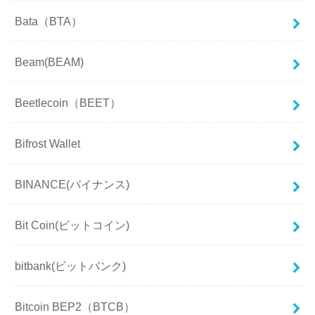
Bata（BTA）
Beam(BEAM)
Beetlecoin（BEET）
Bifrost Wallet
BINANCE(バイナンス)
Bit Coin(ビットコイン)
bitbank(ビットバンク)
Bitcoin BEP2（BTCB）