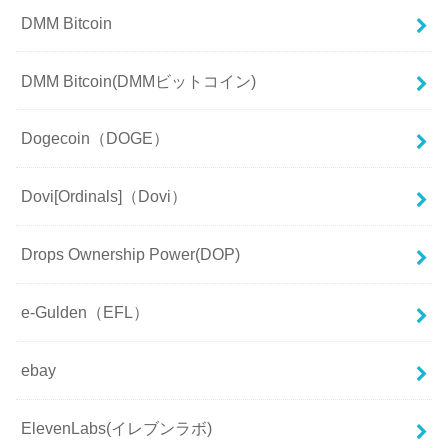
DMM Bitcoin
DMM Bitcoin(DMMビットコイン)
Dogecoin（DOGE）
Dovi[Ordinals]（Dovi）
Drops Ownership Power(DOP)
e-Gulden（EFL）
ebay
ElevenLabs(イレブンラボ)