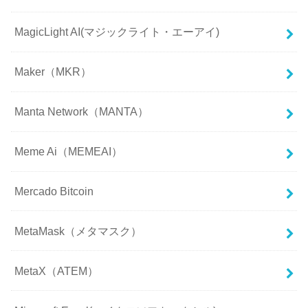
MagicLight AI(マジックライト・エーアイ)
Maker（MKR）
Manta Network（MANTA）
Meme Ai（MEMEAI）
Mercado Bitcoin
MetaMask（メタマスク）
MetaX（ATEM）