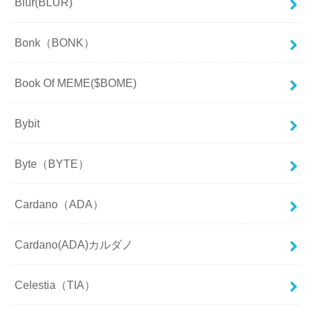
Blur(BLUR)
Bonk（BONK）
Book Of MEME($BOME)
Bybit
Byte（BYTE）
Cardano（ADA）
Cardano(ADA)カルダノ
Celestia（TIA）