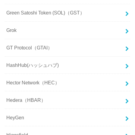
Green Satoshi Token (SOL)（GST）
Grok
GT Protocol（GTAI）
HashHub(ハッシュハブ)
Hector Network（HEC）
Hedera（HBAR）
HeyGen
Higgsfield