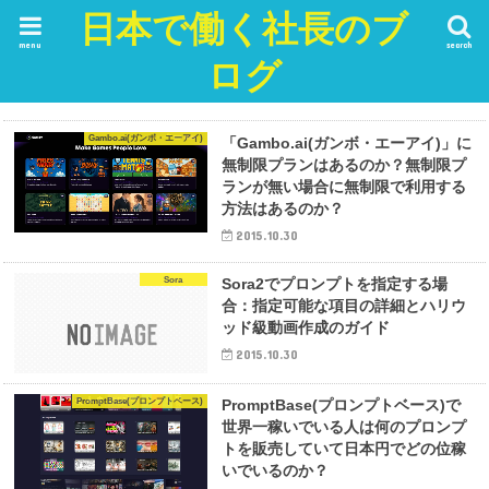
日本で働く社長のブ
menu
search
ログ
Gambo.ai(ガンボ・エーアイ)
「Gambo.ai(ガンボ・エーアイ)」に
無制限プランはあるのか？無制限プ
ランが無い場合に無制限で利用する
方法はあるのか？
2015.10.30
Sora
Sora2でプロンプトを指定する場
合：指定可能な項目の詳細とハリウ
ッド級動画作成のガイド
2015.10.30
PromptBase(プロンプトベース)
PromptBase(プロンプトベース)で
世界一稼いでいる人は何のプロンプ
トを販売していて日本円でどの位稼
いでいるのか？