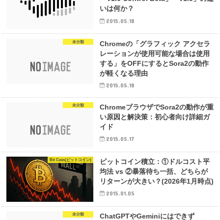
いは何か？
2015.05.18
未分類
Chromeの「グラフィック アクセラ
レーションが使用可能な場合は使用
する」をOFFにするとSora2の動作
が軽くなる理由
2015.05.18
未分類
ChromeブラウザでSora2の動作が重
い原因と解決策：初心者向け詳細ガ
イド
2015.05.17
Bit Coin(ビットコイン)
ビットコイン積立：①ドルコスト平
均法 vs ②暴落待ち一括、どちらが
リターンが大きい？(2026年1月時点)
2015.01.05
未分類
ChatGPTやGeminiにはできず