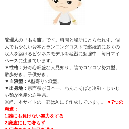
管理人
の『
もも吉
』です。時間と場所にとらわれず、個
人でも少ない資本とランニングコストで継続的に多くの
収入を築けるビジネスモデルを猛烈に勉強中！毎日マイ
ペースに生きています。
▼性格：
好奇心旺盛な人見知り。陰でコソコソ努力型。
散歩好き。子供好き。
▼血液型：
A型寄りのB型。
▼出身地：
県面積が日本一、わんこそばと冷麺・じゃじ
ゃ麺が名産の岩手県。
※尚、本サイトの一部はAIにて作成しています。
▼7つの
精進：
1.誰にも負けない努力をする
2.謙虚にして奢らず