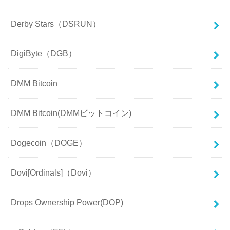
Derby Stars（DSRUN）
DigiByte（DGB）
DMM Bitcoin
DMM Bitcoin(DMMビットコイン)
Dogecoin（DOGE）
Dovi[Ordinals]（Dovi）
Drops Ownership Power(DOP)