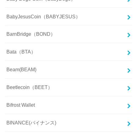
BabyJesusCoin（BABYJESUS）
BarnBridge（BOND）
Bata（BTA）
Beam(BEAM)
Beetlecoin（BEET）
Bifrost Wallet
BINANCE(バイナンス)