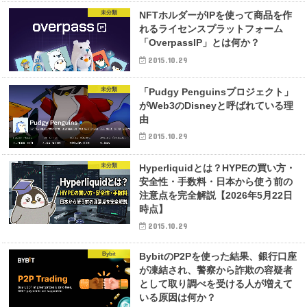
未分類
NFTホルダーがIPを使って商品を作
れるライセンスプラットフォーム
「OverpassIP」とは何か？
2015.10.29
未分類
「Pudgy Penguinsプロジェクト」
がWeb3のDisneyと呼ばれている理
由
2015.10.29
未分類
Hyperliquidとは？HYPEの買い方・
安全性・手数料・日本から使う前の
注意点を完全解説【2026年5月22日
時点】
2015.10.29
Bybit
BybitのP2Pを使った結果、銀行口座
が凍結され、警察から詐欺の容疑者
として取り調べを受ける人が増えて
いる原因は何か？