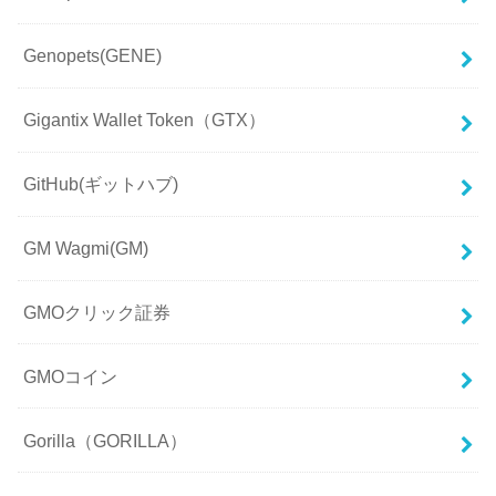
Genopets(GENE)
Gigantix Wallet Token（GTX）
GitHub(ギットハブ)
GM Wagmi(GM)
GMOクリック証券
GMOコイン
Gorilla（GORILLA）