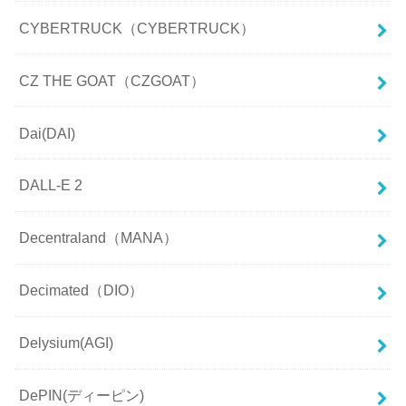
CYBERTRUCK（CYBERTRUCK）
CZ THE GOAT（CZGOAT）
Dai(DAI)
DALL-E 2
Decentraland（MANA）
Decimated（DIO）
Delysium(AGI)
DePIN(ディーピン)