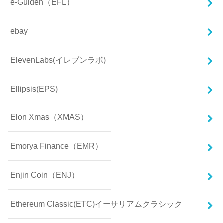
e-Gulden（EFL）
ebay
ElevenLabs(イレブンラボ)
Ellipsis(EPS)
Elon Xmas（XMAS）
Emorya Finance（EMR）
Enjin Coin（ENJ）
Ethereum Classic(ETC)イーサリアムクラシック