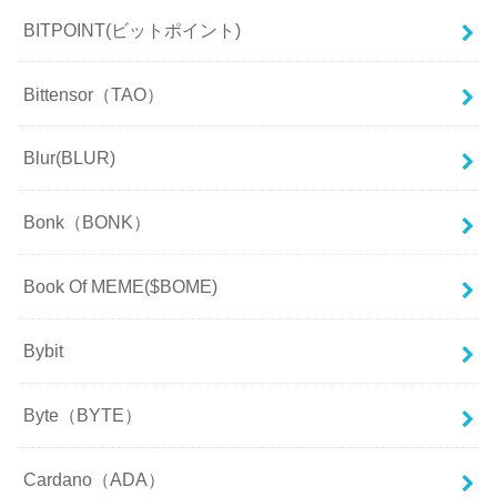
BITPOINT(ビットポイント)
Bittensor（TAO）
Blur(BLUR)
Bonk（BONK）
Book Of MEME($BOME)
Bybit
Byte（BYTE）
Cardano（ADA）