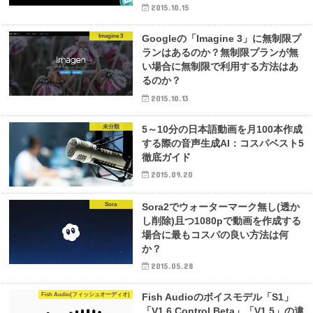
2015.10.15
Imagine 3
Googleの「Imagine 3」に無制限プ
ランはあるのか？無制限プランが無
い場合に無制限で利用する方法はあ
るのか？
2015.10.13
未分類
5～10分の日本語動画を月100本作成
する際の音声生成AI：コスパベスト5
徹底ガイド
2015.09.20
Sora
Sora2でウォーターマーク無し(透か
し削除)且つ1080pで動画を作成する
場合に最もコスパの良い方法は何
か？
2015.05.28
Fish Audio(フィッシュオーディオ)
Fish Audioのボイスモデル「S1」
「V1.6 Control Beta」「V1.5」の違