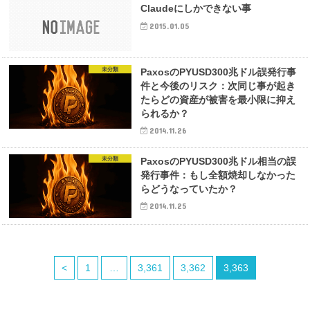
Claudeにしかできない事
2015.01.05
未分類
PaxosのPYUSD300兆ドル誤発行事
件と今後のリスク：次同じ事が起き
たらどの資産が被害を最小限に抑え
られるか？
2014.11.26
未分類
PaxosのPYUSD300兆ドル相当の誤
発行事件：もし全額焼却しなかった
らどうなっていたか？
2014.11.25
<
1
…
3,361
3,362
3,363